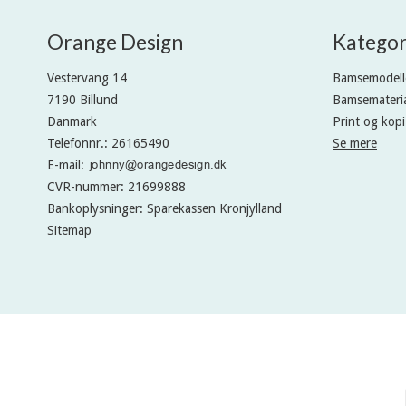
Orange Design
Kategor
Vestervang 14
Bamsemodell
7190 Billund
Bamsemateria
Danmark
Print og kopi
Telefonnr.
:
26165490
Se mere
E-mail
:
CVR-nummer
:
21699888
Bankoplysninger
:
Sparekassen Kronjylland
Sitemap