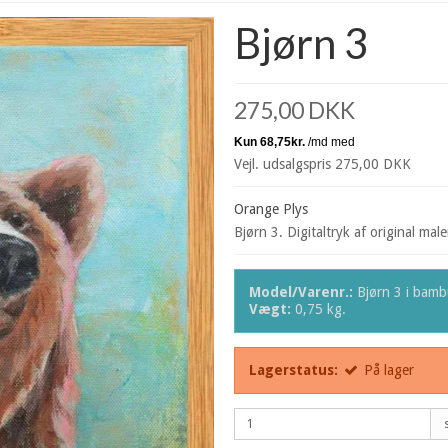
Bjørn 3
275,00 DKK
Vejl. udsalgspris 275,00 DKK
Orange Plys
Bjørn 3. Digitaltryk af original mal
Model/Varenr.:
Bjørn 3 i bam
Vægt:
0,75
kg.
Lagerstatus:
På lager