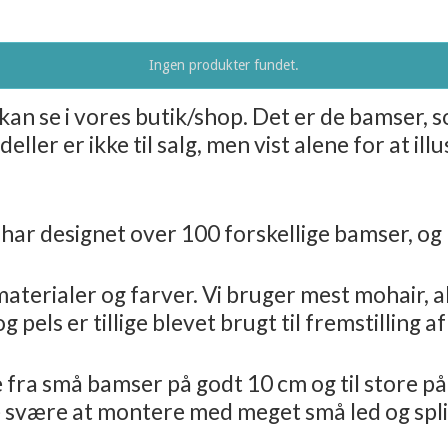
Ingen produkter fundet.
n se i vores butik/shop. Det er de bamser, 
ller er ikke til salg, men vist alene for at i
 har designet over 100 forskellige bamser, o
terialer og farver. Vi bruger mest mohair, alp
 pels er tillige blevet brugt til fremstilling a
ge fra små bamser på godt 10 cm og til store 
de svære at montere med meget små led og spli