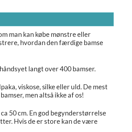
som man kan købe mønstre eller
llustrere, hvordan den færdige bamse
g håndsyet langt over 400 bamser.
aka, viskose, silke eller uld. De mest
f bamser, men altså ikke af os!
på ca 50 cm. En god begynderstørrelse
tter. Hvis de er store kan de være