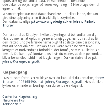
opbevarer og behandler data. Virksomhederne behandler
udelukkende oplysninger på vores vegne og må ikke bruge dem til
egne formål.
Vi samarbejder kun med databehandlere i EU eller i lande, der kan
give dine oplysninger en tilstrækkelig beskyttelse.
Den dataansvarlige
på www.orangedesign.dk er Johnny Pinholt
Thorsen.
Du har ret til at få oplyst, hvilke oplysninger vi behandler om dig.
Hvis du mener, at oplysningerne er unøjagtige, har du ret til at få
dem rettet. I nogle tilfælde har vi pligt til at slette dine persondata,
hvis du beder om det. Det kan f.eks. være hvis dine data ikke
længere er nødvendige i forhold til det formål, som vi skulle bruge
dem til. Du kan også kontakte os, hvis du mener, at dine persondata
bliver behandlet i strid med lovgivningen. Du kan skrive til os på:
johnny@orangedesign.dk
Klageadgang
Hvis du som forbruger vil klage over dit køb, skal du kontakte
Johnny
Thorsen, tlf 26165490, mail: johnny@orangedesign.dk
. Hvis det ikke
lykkes os at finde en løsning, kan du sende en klage til:
Center for Klageløsning
Nævnenes Hus
Toldboden 2