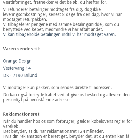
værdiforringet, fratrækker vi det beløb, du hæfter for.
Vi refunderer betalinger modtaget fra dig, dog ikke
leveringsomkostninger, senest 8 dage fra den dag, hvor vi har
modtaget returpakken.
Vi tilbagefører pengene med samme betalingsmiddel, som du
benyttede ved købet, medmindre vi har aftalt andet.
Vi kan tilbageholde betalingen indtil vi har modtaget varen.
Varen sendes til:
Orange Design
Vestervang 14
DK · 7190 Billund
Vi modtager kun pakker, som sendes direkte til adressen.
Du kan også fortryde købet ved at give os besked og aflevere den
personligt på ovenstående adresse.
Reklamationsret
Når du handler hos os som forbruger, gælder købelovens regler for
varekøb.
Det betyder, at du har reklamationsret i 24 måneder.
Hvis din reklamation er berettiget, betyder det, at du enten kan få