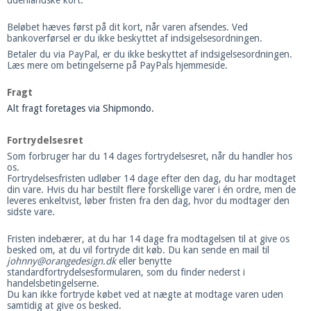
Beløbet hæves først på dit kort, når varen afsendes. Ved
bankoverførsel er du ikke beskyttet af indsigelsesordningen.
Betaler du via PayPal, er du ikke beskyttet af indsigelsesordningen.
Læs mere om betingelserne på PayPals hjemmeside.
Fragt
Alt fragt foretages via Shipmondo.
Fortrydelsesret
Som forbruger har du 14 dages fortrydelsesret, når du handler hos
os.
Fortrydelsesfristen udløber 14 dage efter den dag, du har modtaget
din vare. Hvis du har bestilt flere forskellige varer i én ordre, men de
leveres enkeltvist, løber fristen fra den dag, hvor du modtager den
sidste vare.
Fristen indebærer, at du har 14 dage fra modtagelsen til at give os
besked om, at du vil fortryde dit køb. Du kan sende en mail til
johnny@orangedesign.dk
eller benytte
standardfortrydelsesformularen, som du finder nederst i
handelsbetingelserne.
Du kan ikke fortryde købet ved at nægte at modtage varen uden
samtidig at give os besked.