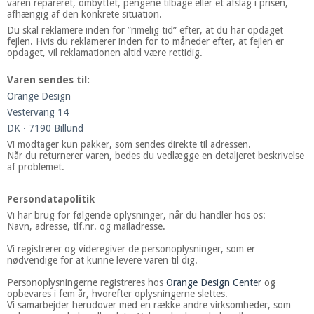
varen repareret, ombyttet, pengene tilbage eller et afslag i prisen,
afhængig af den konkrete situation.
Du skal reklamere inden for ”rimelig tid” efter, at du har opdaget
fejlen. Hvis du reklamerer inden for to måneder efter, at fejlen er
opdaget, vil reklamationen altid være rettidig.
Varen sendes til:
Orange Design
Vestervang 14
DK · 7190 Billund
Vi modtager kun pakker, som sendes direkte til adressen.
Når du returnerer varen, bedes du vedlægge en detaljeret beskrivelse
af problemet.
Persondatapolitik
Vi har brug for følgende oplysninger, når du handler hos os:
Navn, adresse, tlf.nr. og mailadresse.
Vi registrerer og videregiver de personoplysninger, som er
nødvendige for at kunne levere varen til dig.
Personoplysningerne registreres hos
Orange Design Center
og
opbevares i fem år, hvorefter oplysningerne slettes.
Vi samarbejder herudover med en række andre virksomheder, som