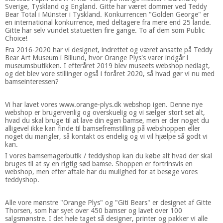
Sverige, Tyskland og England. Gitte har været dommer ved Teddy
Bear Total i Münster i Tyskland. Konkurrencen "Golden George" er
en international konkurrence, med deltagere fra mere end 25 lande.
Gitte har selv vundet statuetten fire gange. To af dem som Public
Choice!
Fra 2016-2020 har vi designet, indrettet og været ansatte på Teddy
Bear Art Museum i Billund, hvor Orange Plys's varer indgår i
museumsbutikken. I efteråret 2019 blev museets webshop nedlagt,
og det blev vore stillinger også i foråret 2020, så hvad gør vi nu med
bamseinteressen?
Vi har lavet vores www.orange-plys.dk webshop igen. Denne nye
webshop er brugervenlig og overskuelig og vi sælger stort set alt,
hvad du skal bruge til at lave din egen bamse, men er der noget du
alligevel ikke kan finde til bamsefremstilling på webshoppen eller
noget du mangler, så kontakt os endelig og vi vil hjælpe så godt vi
kan.
I vores bamsemagerbutik / teddyshop kan du købe alt hvad der skal
bruges til at sy en rigtig sød bamse. Shoppen er fortrinsvis en
webshop, men efter aftale har du mulighed for at besøge vores
teddyshop.
Alle vore mønstre "Orange Plys" og "Giti Bears" er designet af Gitte
Thorsen, som har syet over 450 bamser og lavet over 100
salgsmønstre. I det hele taget så designer, printer og pakker vi alle