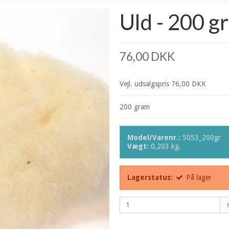
Uld - 200 g
76,00 DKK
Vejl. udsalgspris 76,00 DKK
200 gram
Model/Varenr.:
5053_200gr
Vægt:
0,203
kg.
Lagerstatus:
På lager