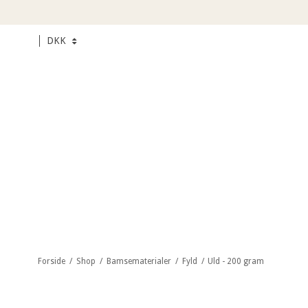
DKK
Forside
/
Shop
/
Bamsematerialer
/
Fyld
/
Uld - 200 gram