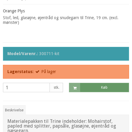
Orange Plys
Stof, led, glasøjne, øjentråd og snudegarn til Trine, 19 cm. (excl.
mønster)
Model/Varenr.:
300711-kit
Lagerstatus:
På lager
stk.
Køb
Beskrivelse
Materialepakken til Trine indeholder: Mohairstof,
papled med splitter, papsåle, glasøjne, øjentråd og
næsegarn.