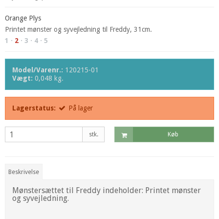
Orange Plys
Printet mønster og syvejledning til Freddy, 31cm.
1 ·
2
· 3 · 4 · 5
Model/Varenr.:
120215-01
Vægt:
0,048
kg.
Lagerstatus:
På lager
stk.
Køb
Beskrivelse
Mønstersættet til Freddy indeholder: Printet mønster
og syvejledning.